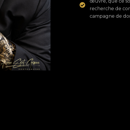
œuvre, que ce so
recherche de comm
campagne de don