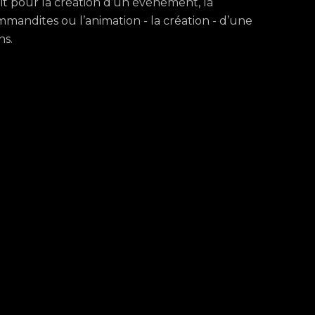
it pour la création d’un événement, la
andites ou l’animation - la création - d’une
s.